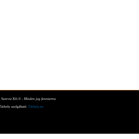
z Szerviz Kft.© -
Minden jog fenntartva
Tárhely szolgáltató:
Tárhely.eu