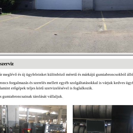
zerviz
r meglévő és új ügyfeleinket különböző méretű és márkájú gumiabroncsokból álló
oncs forgalmazás és szerelés mellett egyéb szolgáltatásokkal is várjuk kedves ü
lamint erőgépek teljes körű szervizelésével is foglalkozik.
s gumiabroncsainak tárolását vállaljuk.