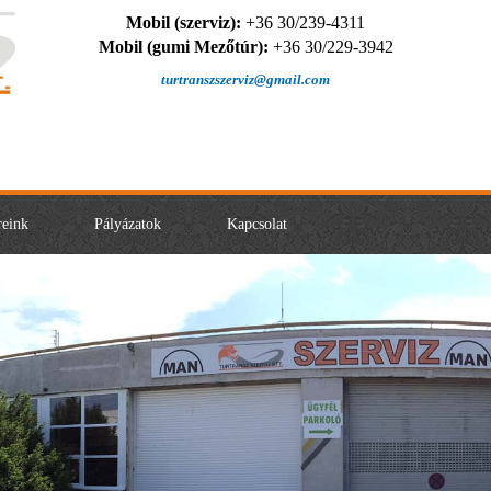
Mobil (szerviz):
+36 30/239-4311
Mobil (gumi Mezőtúr):
+36 30/229-3942
turtranszszerviz@gmail.com
reink
Pályázatok
Kapcsolat