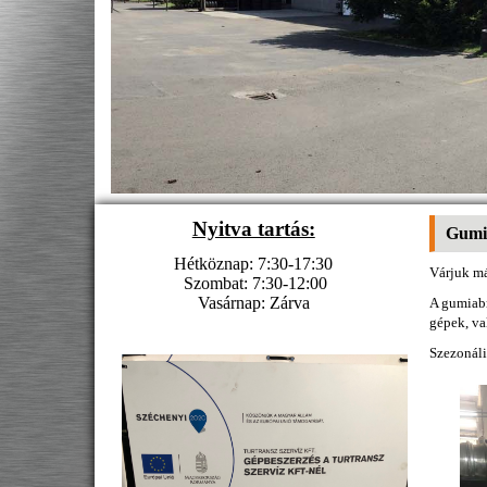
Nyitva tartás:
Gumis
Hétköznap: 7:30-17:30
Várjuk má
Szombat: 7:30-12:00
Vasárnap: Zárva
A gumiabr
gépek, va
Szezonáli